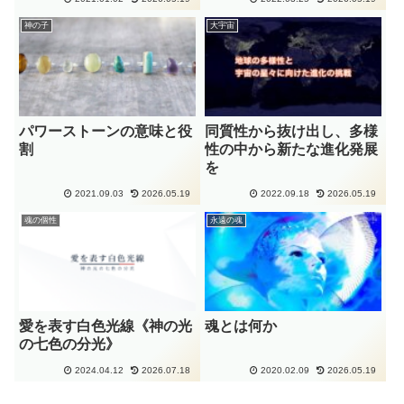
神の子
大宇宙
パワーストーンの意味と役
同質性から抜け出し、多様
割
性の中から新たな進化発展
を
2021.09.03
2026.05.19
2022.09.18
2026.05.19
魂の個性
永遠の魂
愛を表す白色光線《神の光
魂とは何か
の七色の分光》
2024.04.12
2026.07.18
2020.02.09
2026.05.19