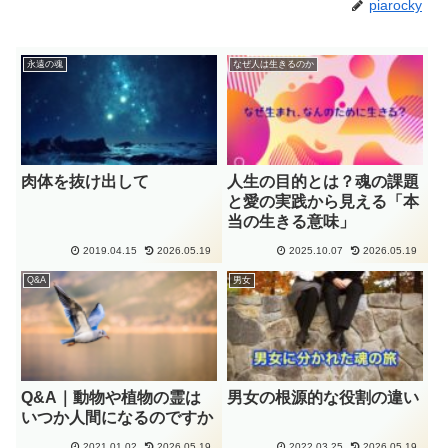
piarocky
永遠の魂
なぜ人は生きるのか
肉体を抜け出して
人生の目的とは？魂の課題
と愛の実践から見える「本
当の生きる意味」
2019.04.15
2026.05.19
2025.10.07
2026.05.19
Q&A
男女
Q&A｜動物や植物の霊は
男女の根源的な役割の違い
いつか人間になるのですか
2021.01.02
2026.05.19
2022.03.25
2026.05.19