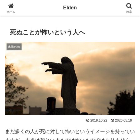
光の園エルデン - 地球を愛の星へ
Elden
ホーム
検索
死ぬことが怖いという人へ
永遠の魂
2019.10.22
2026.05.19
まだ多くの人が死に対して怖いというイメージを持ってい