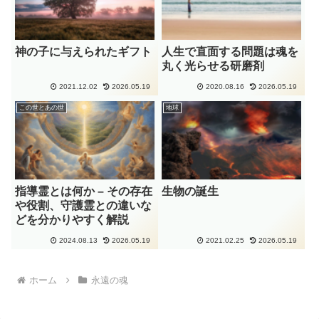
神の子に与えられたギフト
人生で直面する問題は魂を
丸く光らせる研磨剤
2021.12.02
2026.05.19
2020.08.16
2026.05.19
この世とあの世
地球
指導霊とは何か – その存在
生物の誕生
や役割、守護霊との違いな
どを分かりやすく解説
2024.08.13
2026.05.19
2021.02.25
2026.05.19
ホーム
永遠の魂