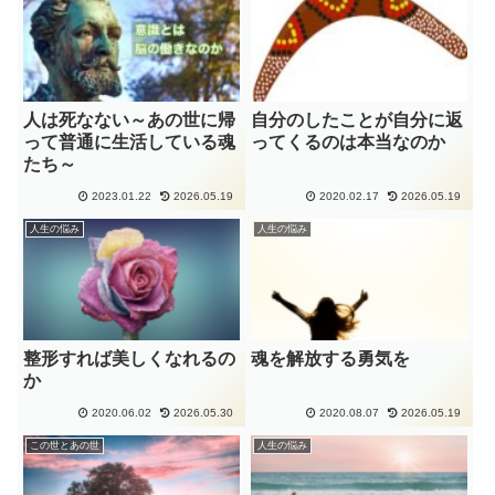
人は死なない～あの世に帰
自分のしたことが自分に返
って普通に生活している魂
ってくるのは本当なのか
たち～
2023.01.22
2026.05.19
2020.02.17
2026.05.19
人生の悩み
人生の悩み
整形すれば美しくなれるの
魂を解放する勇気を
か
2020.06.02
2026.05.30
2020.08.07
2026.05.19
この世とあの世
人生の悩み