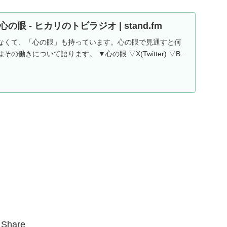
眼 - ヒカリのトビラジオ | stand.fm
なくて、「心の眼」も持っています。心の眼で見通すと何
働きについて語ります。 ▼心の眼 ▽X(Twitter) ▽B...
Share