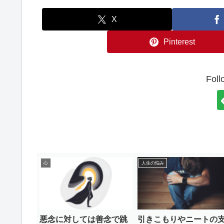
X
Pinterest
Foll
心
人生の悩み
悪念に対しては善念で跳
引きこもりやニートの