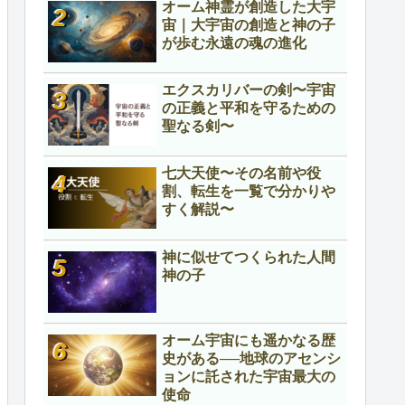
オーム神霊が創造した大宇
宙｜大宇宙の創造と神の子
が歩む永遠の魂の進化
エクスカリバーの剣〜宇宙
の正義と平和を守るための
聖なる剣〜
七大天使〜その名前や役
割、転生を一覧で分かりや
すく解説〜
神に似せてつくられた人間
神の子
オーム宇宙にも遥かなる歴
史がある──地球のアセンシ
ョンに託された宇宙最大の
使命