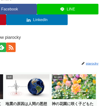
Facebook
LINE
LinkedIn
ow piarocky
piarocky
地球
魂の個性
支
地震の原因は人間の悪想
神の花園に咲く子どもた