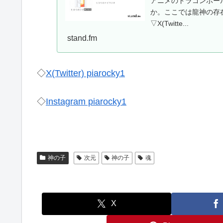
アニメのドラゴンボー
か。ここでは龍神の存
▽X(Twitte...
stand.fm
◇
X(Twitter) piarocky1
◇
Instagram piarocky1
神の子
次元
神の子
魂
X