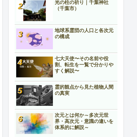
光の柱の祈り｜千葉神社
（千葉市）
地球系霊団の人口と各次元
の構成
七大天使〜その名前や役
割、転生を一覧で分かりや
すく解説〜
霊的観点から見た植物人間
の真実
次元とは何か～多次元世
界・高次元・意識の違いを
体系的に解説～