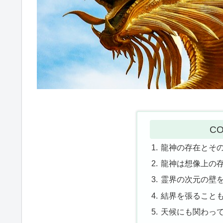
CO
龍神の存在とそ
龍神は想像上の
霊界の次元の壁
結界を張ること
天候にも関わっ