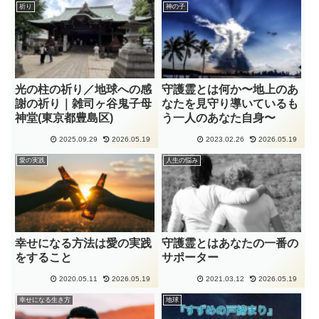
祈り
神の子
光の柱の祈り／地球への感
守護霊とは何か〜地上のあ
謝の祈り｜雑司ヶ谷鬼子母
なたを見守り導いているも
神堂(東京都豊島区)
う一人のあなた自身〜
2025.09.29
2026.05.19
2023.02.26
2026.05.19
愛の実践
人生の悩み
幸せになる方法は愛の実践
守護霊とはあなたの一番の
をすること
サポーター
2020.05.11
2026.05.19
2021.03.12
2026.05.19
幸せになる生き方
地球