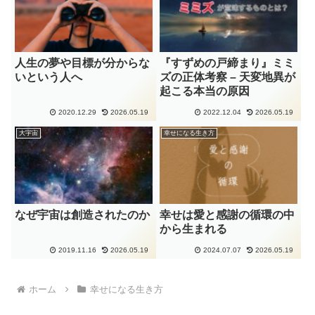
人生の夢や目標が分からな
『すずめの戸締まり』ミミ
いという人へ
ズの正体考察 – 天変地異が
起こる本当の原因
2020.12.29
2026.05.19
2022.12.04
2026.05.19
大宇宙
幸せになる生き方
なぜ宇宙は創造されたのか
幸せは愛と感謝の循環の中
から生まれる
2019.11.16
2026.05.19
2024.07.07
2026.05.19
ホーム
幸せになる生き方