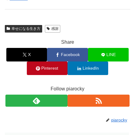
幸せになる生き方
感謝
Share
X
Facebook
LINE
Pinterest
LinkedIn
Follow piarocky
piarocky