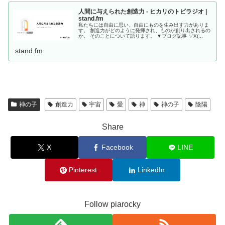
人間に与えられた創造力 - ヒカリのトビラジオ |
stand.fm
私たちには自由に思い、自由にものを生み出す力がありま
す。 創造力がどのように発揮され、ものが創り出されるの
か。 そのことについて語ります。 ▼ブログ記事 ▽X(...
stand.fm
神の子
創造力
宇宙
愛
神
神の子
陰陽
Share
X
Facebook
LINE
Pinterest
LinkedIn
Follow piarocky