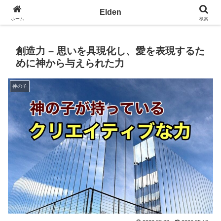
光の園エルデン - 地球を愛の星へ
Elden
ホーム
検索
創造力 – 思いを具現化し、愛を表現するた
めに神から与えられた力
神の子