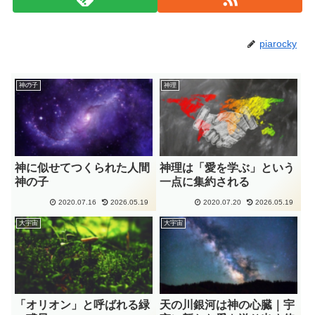
piarocky
神の子
神理
神に似せてつくられた人間
神理は「愛を学ぶ」という
神の子
一点に集約される
2020.07.16
2026.05.19
2020.07.20
2026.05.19
大宇宙
大宇宙
「オリオン」と呼ばれる緑
天の川銀河は神の心臓｜宇