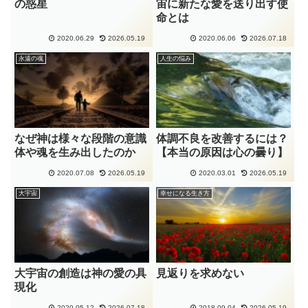
の惑星
宙に新たな愛を送り出す使
命とは
2020.06.29
2026.05.19
2020.06.06
2026.07.18
永遠の魂
人生の悩み
なぜ神は様々な段階の意識
体調不良を改善するには？
体や魂を生み出したのか
【本当の原因は心の曇り】
2020.07.08
2026.05.19
2020.03.01
2026.05.19
大宇宙
幸せになる生き方
大宇宙の創造は神の愛の具
見返りを求めない
現化
2020.05.12
2026.07.18
2018.09.04
2026.05.19