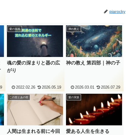
piarocky
愛の実践
神の教え
と
魂の愛の深まりと器の広
神の教え 第四部｜神の子
す
がり
19
2022.02.26
2026.05.19
2026.03.01
2026.07.29
この世とあの世
愛の実践
人間は生まれる前に今回
愛ある人生を生きる