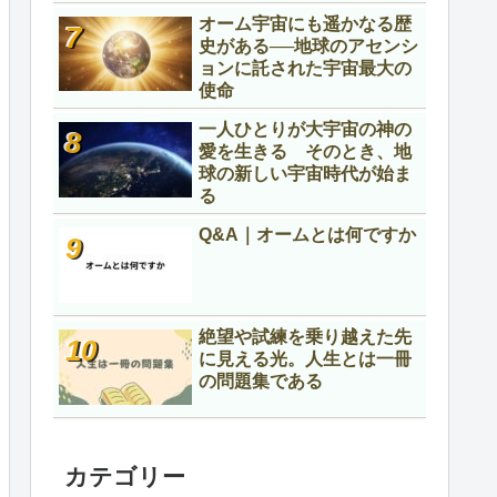
オーム宇宙にも遥かなる歴
史がある──地球のアセンシ
ョンに託された宇宙最大の
使命
一人ひとりが大宇宙の神の
愛を生きる そのとき、地
球の新しい宇宙時代が始ま
る
Q&A｜オームとは何ですか
絶望や試練を乗り越えた先
に見える光。人生とは一冊
の問題集である
カテゴリー