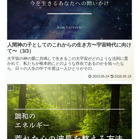
人間神の子としてのこれからの生き方〜宇宙時代に向け
て〜（3/3）
大宇宙の神の愛に共鳴して生きるこの大宇宙がどのような法則に貫
かれて、私たちが根本的にどのような存在であるのかを知ったな
ら、日々の人生の中で今度は一人ひとりがその...
2023.05.24
2026.05.19
心