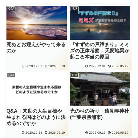
Q&A
地球
死ぬとお迎えがやって来る
『すずめの戸締まり』ミミ
のか
ズの正体考察 – 天変地異が
起こる本当の原因
2020.12.01
2026.05.19
2022.12.04
2026.05.19
Q&A
祈り
Q&A｜来世の人生目標や
光の柱の祈り｜遠見岬神社
生まれる国はどのように決
(千葉県勝浦市)
めるのですか
2020.12.28
2026.05.19
2025.09.15
2026.05.19