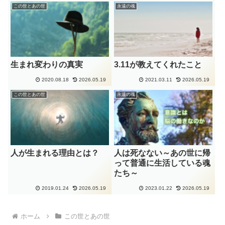
この世とあの世
永遠の魂
生まれ変わりの真実
3.11が教えてくれたこと
2020.08.18
2026.05.19
2021.03.11
2026.05.19
この世とあの世
永遠の魂
人が生まれる理由とは？
人は死なない～あの世に帰
って普通に生活している魂
たち～
2019.01.24
2026.05.19
2023.01.22
2026.05.19
ホーム
この世とあの世