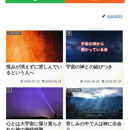
piarocky
人生の悩み
神
恨みが消えずに苦しんでい
宇宙の神との結びつき
るという人へ
2020.07.15
2026.05.19
2022.06.20
2026.05.19
心
人生の悩み
心とは大宇宙に張り巡らさ
苦しみの中で人は神に出会
れた神の神経細胞
う