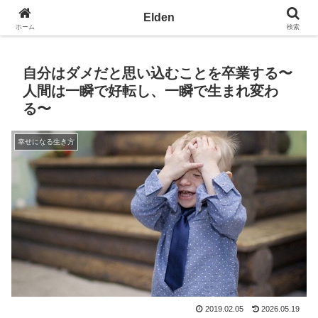
光の園エルデン - 地球を愛の星へ
Elden
ホーム
検索
自分はダメだと思い込むことを卒業する〜
人間は一瞬で好転し、一瞬で生まれ変わ
る〜
幸せになる生き方
2019.02.05
2026.05.19