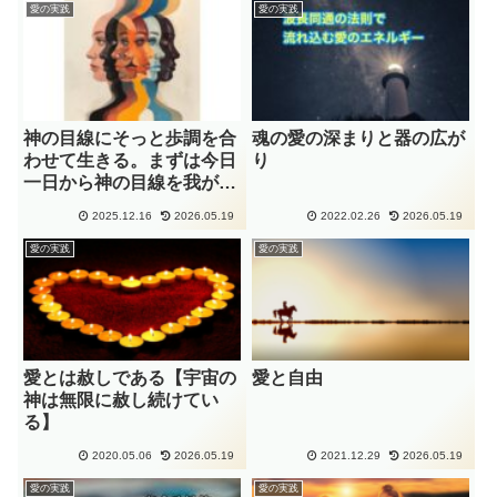
愛の実践
愛の実践
神の目線にそっと歩調を合
魂の愛の深まりと器の広が
わせて生きる。まずは今日
り
一日から神の目線を我が目
線として
2025.12.16
2026.05.19
2022.02.26
2026.05.19
愛の実践
愛の実践
愛とは赦しである【宇宙の
愛と自由
神は無限に赦し続けてい
る】
2020.05.06
2026.05.19
2021.12.29
2026.05.19
愛の実践
愛の実践