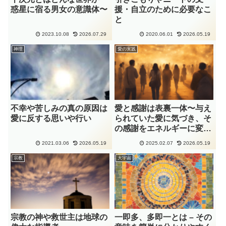
惑星に宿る男女の意識体〜
援・自立のために必要なこ
と
2023.10.08
2026.07.29
2020.06.01
2026.05.19
神理
愛の実践
不幸や苦しみの真の原因は
愛と感謝は表裏一体〜与え
愛に反する思いや行い
られていた愛に気づき、そ
の感謝をエネルギーに変え
て愛の実践へ〜
2021.03.06
2026.05.19
2025.02.07
2026.05.19
宗教
大宇宙
宗教の神や救世主は地球の
一即多、多即一とは – その