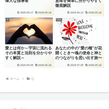
偉大な指導者
意味を簡単に分かりやすく
徹底解説
2020.05.17
2026.05.19
2025.04.12
2026.05.19
神
Q&A
愛とは何か～宇宙に流れる
あなたの中の“愛の種”が花
その本質と法則を分かりや
開くとき〜魂の使命と神と
すく解説～
のつながりを思い出す旅〜
2020.05.05
2026.05.19
2025.07.05
2026.05.19
ホーム
心