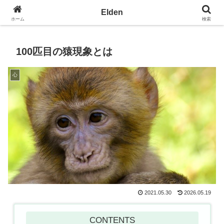
光の園エルデン - 地球を愛の星へ
Elden
ホーム
検索
100匹目の猿現象とは
心
2021.05.30
2026.05.19
CONTENTS