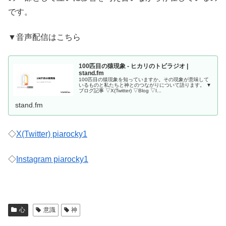
です。
▼音声配信はこちら
100匹目の猿現象 - ヒカリのトビラジオ |
stand.fm
100匹目の猿現象を知っていますか。その現象が意味して
いるものと私たちと神とのつながりについて語ります。 ▼
ブログ記事 ▽X(Twitter) ▽Blog ▽I...
stand.fm
◇
X(Twitter) piarocky1
◇
Instagram piarocky1
心
意識
神