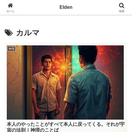
光の園エルデン - 地球を愛の星へ
Elden
ホーム
検索
カルマ
神理
本人のやったことがすべて本人に戻ってくる。それが宇
宙の法則｜神理のことば