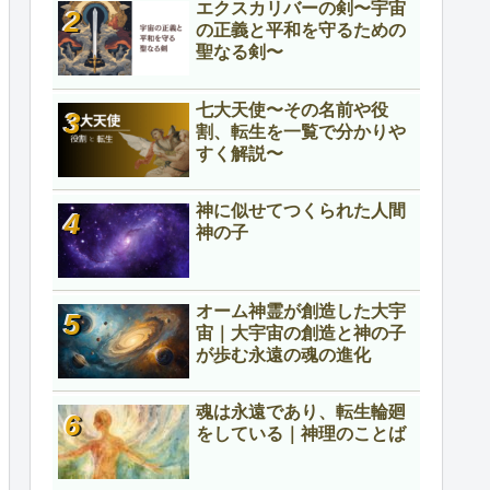
エクスカリバーの剣〜宇宙
の正義と平和を守るための
聖なる剣〜
七大天使〜その名前や役
割、転生を一覧で分かりや
すく解説〜
神に似せてつくられた人間
神の子
オーム神霊が創造した大宇
宙｜大宇宙の創造と神の子
が歩む永遠の魂の進化
魂は永遠であり、転生輪廻
をしている｜神理のことば