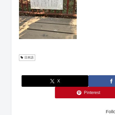
日本語
X
Pinterest
Foll