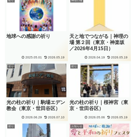
祈り
神理の場
地球への感謝の祈り
︎天と地でつながる｜神理の
場 第２回（東京・神楽坂
／2026年4月15日）
2025.05.01
2026.05.19
2026.04.19
2026.05.19
祈り
祈り
光の柱の祈り｜駒場エデン
光の柱の祈り｜桜神宮（東
教会（東京・世田谷区）
京・世田谷区）
2026.06.29
2026.07.10
2026.05.06
2026.05.19
祈り
お知らせ