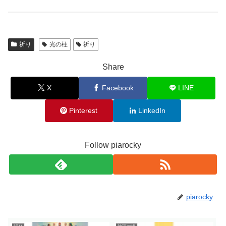
祈り
光の柱
祈り
Share
X
Facebook
LINE
Pinterest
LinkedIn
Follow piarocky
piarocky