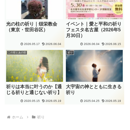
光の柱の祈り｜頌栄教会
イベント｜愛と平和の祈り
（東京・世田谷区）
フェスタ名古屋（2026年5
月30日）
2026.05.17
2026.06.04
2026.06.04
2026.06.15
この世とあの世
祈り
祈りは本当に叶うのか【通
大宇宙の神とともに生きる
じる祈りと通じない祈り】
祈り
2020.05.15
2026.05.19
2025.04.25
2026.05.19
ホーム
祈り