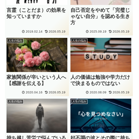
言霊（ことだま）の効果を
自己否定をやめて「完璧じ
知っていますか
ゃない自分」を認める生き
方
2019.02.14
2026.05.19
2025.09.19
2026.05.19
人生の悩み
人生の悩み
家族関係が辛いという人へ
人の価値は勉強や学力だけ
【感謝を伝える】
で決まるものではない
2020.04.16
2026.05.19
2020.08.09
2026.05.19
人生の悩み
人生の悩み
持ち越し苦労で悩んでいる
好不調の波とその際に持ち