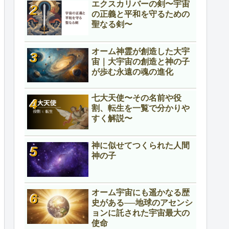
エクスカリバーの剣〜宇宙
の正義と平和を守るための
聖なる剣〜
オーム神霊が創造した大宇
宙｜大宇宙の創造と神の子
が歩む永遠の魂の進化
七大天使〜その名前や役
割、転生を一覧で分かりや
すく解説〜
神に似せてつくられた人間
神の子
オーム宇宙にも遥かなる歴
史がある──地球のアセンシ
ョンに託された宇宙最大の
使命