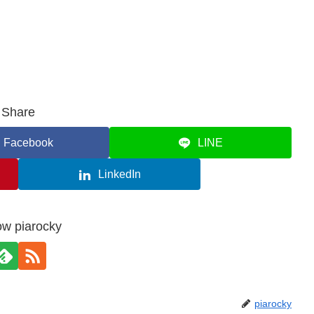
Share
Facebook
LINE
LinkedIn
ow piarocky
piarocky