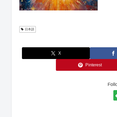
日本語
X
Pinterest
Foll