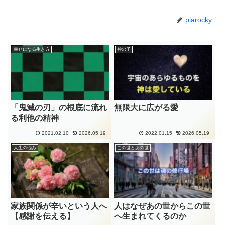
piarocky
幸せになる生き方
神の子
「鬼滅の刃」の根底に流れ
無限大に広がる愛
る利他の精神
2021.02.10
2026.05.19
2022.01.15
2026.05.19
人生の悩み
この世とあの世
家族関係が辛いという人へ
人はなぜあの世からこの世
【感謝を伝える】
へ生まれてくるのか