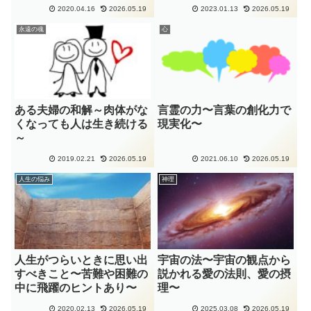
2020.04.16
2026.05.19
2023.01.13
2026.05.19
永遠の魂
心
ある夫婦の和解～肉体がな
言霊の力〜言葉の創化力で
くなっても人は生き続ける
現実化〜
～
2019.02.21
2026.05.19
2021.06.10
2026.05.19
人生の悩み
神理
人生がつらいときに思い出
宇宙の法〜宇宙の観点から
すべきこと〜苦難や困難の
説かれる愛の法則、愛の摂
中に飛躍のヒントあり〜
理〜
2020.02.13
2026.05.19
2025.03.08
2026.05.19