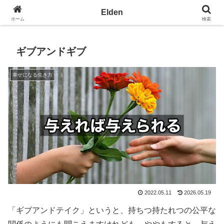
光の園エルデン - 地球を愛の星へ
Elden
ホーム
検索
ギブアンドギブ
幸せになる生き方
2022.05.11
2026.05.19
「ギブアンドテイク」というと、持ちつ持たれつの公平な