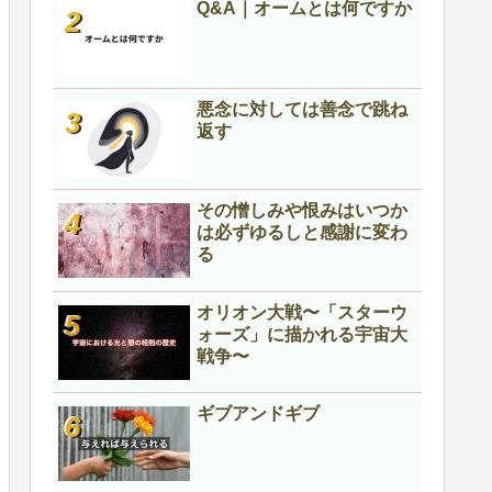
Q&A｜オームとは何ですか
悪念に対しては善念で跳ね
返す
その憎しみや恨みはいつか
は必ずゆるしと感謝に変わ
る
オリオン大戦〜「スターウ
ォーズ」に描かれる宇宙大
戦争〜
ギブアンドギブ