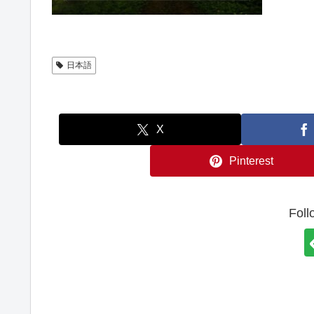
日本語
X
Pinterest
Foll