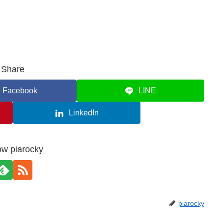
Share
Facebook
LINE
LinkedIn
ow piarocky
piarocky