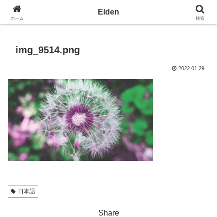
光の園エルデン - 地球を愛の星へ
Elden
ホーム
検索
img_9514.png
2022.01.29
日本語
Share